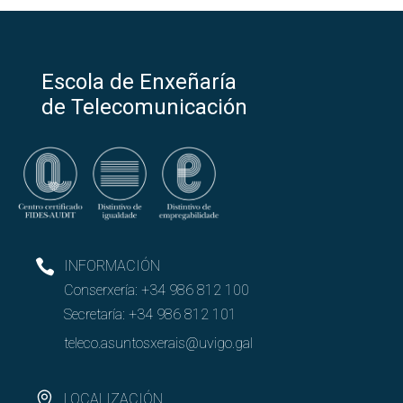
Escola de Enxeñaría
de Telecomunicación
INFORMACIÓN
Conserxería:
+34 986 812 100
Secretaría:
+34 986 812 101
teleco.asuntosxerais@uvigo.gal
LOCALIZACIÓN