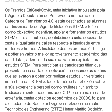
22/12/2022
IGUALDADE
VIDA NA ESCOLA
Os Premios GirlGeekCovid, unha iniciativa impulsada pola
UVigo e a Deputación de Pontevedra no marco da
Cátedra de Feminismos 4.0, están destinados ás alumnas
da Universidade de Vigo de titulacións STEM, e teñen
como obxectivo incentivar, apoiar e fomentar os estudos
STEM entre as mulleres, contribuíndo a unha sociedade
xusta e igualitaria na cal se respecte a igualdade entre
mulleres e homes. A finalidade destes premios é distinguir
e poñer en valor o mellor aproveitamento académico das
candidatas, ademais da súa motivación explícita nos
estudos STEM. Para participar as candidatas tiñan que
presentar unha carta de motivación amosando as razóns
que as levaron a optar por realizar estudos universitarios
no ámbito das STEM e, facer tamén unha reflexión sobre
a súa experiencia persoal como mulleres nun ámbito
tradicionalmente masculinizado. O 1º premio na rama de
enxeñaría, cunha dotación económica de 2000€, foi para
a estudante do Bachelor Degree in Telecommunication
Technologies Engineering (BTTE) Henar Mariño Bodelón.