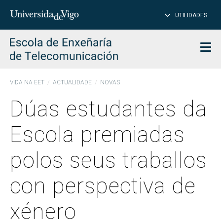
PE
Introduce
UTILIDADES
BUSCAR
palabra
para
char
buscar
Men
VIDA NA EET
ACTUALIDADE
NOVAS
Dúas estudantes da
Escola premiadas
polos seus traballos
con perspectiva de
xénero