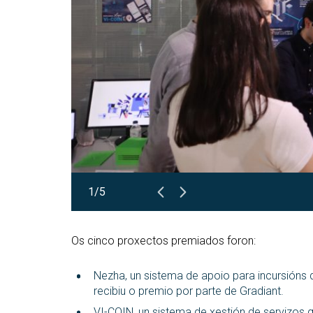
1/5
Os cinco proxectos premiados foron:
Nezha, un sistema de apoio para incursións 
recibiu o premio por parte de Gradiant.
VI-COIN, un sistema de xestión de servizos 