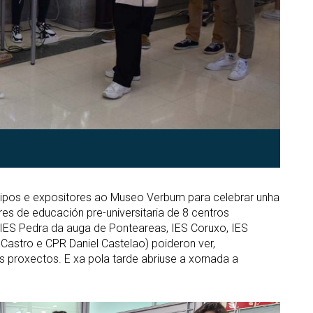
tipos e expositores ao Museo Verbum para celebrar unha
es de educación pre-universitaria de 8 centros
, IES Pedra da auga de Ponteareas, IES Coruxo, IES
 Castro e CPR Daniel Castelao) poideron ver,
s proxectos. E xa pola tarde abriuse a xornada a