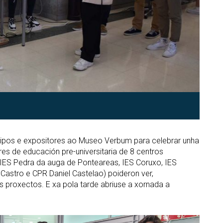
tipos e expositores ao Museo Verbum para celebrar unha
es de educación pre-universitaria de 8 centros
, IES Pedra da auga de Ponteareas, IES Coruxo, IES
 Castro e CPR Daniel Castelao) poideron ver,
s proxectos. E xa pola tarde abriuse a xornada a