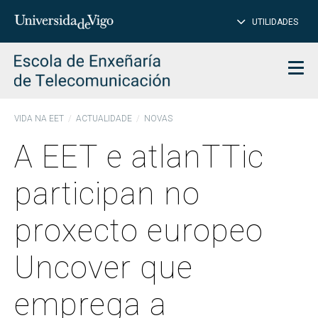
PE
Introduce
UTILIDADES
BUSCAR
palabra
para
char
buscar
Men
VIDA NA EET
ACTUALIDADE
NOVAS
A EET e atlanTTic
participan no
proxecto europeo
Uncover que
emprega a