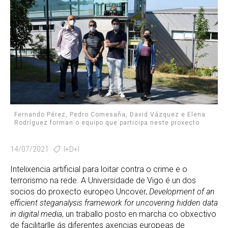
Fernando Pérez, Pedro Comesaña, David Vázquez e Elena
Rodríguez forman o equipo que participa neste proxecto
14/07/2021
I+D+I
Intelixencia artificial para loitar contra o crime e o
terrorismo na rede. A Universidade de Vigo é un dos
socios do proxecto europeo Uncover,
Development of an
efficient steganalysis framework for uncovering hidden data
in digital media
, un traballo posto en marcha co obxectivo
de facilitarlle ás diferentes axencias europeas de