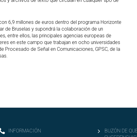
s y archivos de texto que circulan en cualquier tipo de
a con 6,9 millones de euros dentro del programa Horizonte
ar de Bruselas y supondrá la colaboración de un
s, entre ellos, las principales agencias europeas de
líderes en este campo que trabajan en ocho universidades
upo de Procesado de Señal en Comunicaciones, GPSC, de la
sas.
INFORMACIÓN
BUZÓN DE QUE