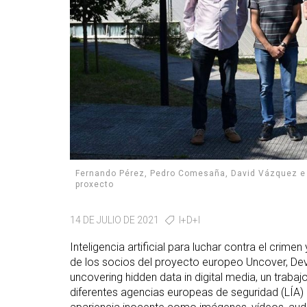
Fernando Pérez, Pedro Comesaña, David Vázquez e 
proxecto
14 DE JULIO DE 2021
I+D+I
Inteligencia artificial para luchar contra el crime
de los socios del proyecto europeo Uncover, Dev
uncovering hidden data in digital media, un trabaj
diferentes agencias europeas de seguridad (LÍA)