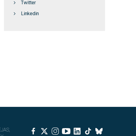
Twitter
Linkedin
Facebook
Twitter
Instagram
Youtube
Linkedin
Tiktok
JAS,
Bluesky