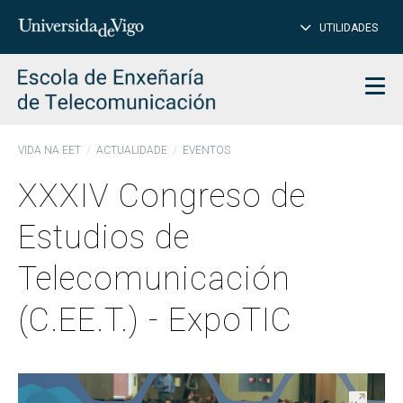
PE
Introduce
UTILIDADES
BUSCAR
palabra
para
char
buscar
Men
VIDA NA EET
ACTUALIDADE
EVENTOS
XXXIV Congreso de
Estudios de
Telecomunicación
(C.EE.T.) - ExpoTIC
Abrir