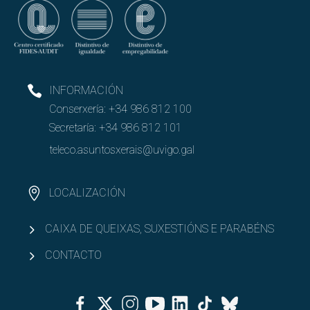
INFORMACIÓN
Conserxería:
+34 986 812 100
Secretaría:
+34 986 812 101
teleco.asuntosxerais@uvigo.gal
LOCALIZACIÓN
CAIXA DE QUEIXAS, SUXESTIÓNS E PARABÉNS
CONTACTO
Facebook
Twitter
Instagram
Youtube
Linkedin
Tiktok
Bluesky