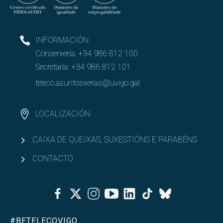
INFORMACIÓN
Conserxería:
+34 986 812 100
Secretaría:
+34 986 812 101
teleco.asuntosxerais@uvigo.gal
LOCALIZACIÓN
CAIXA DE QUEIXAS, SUXESTIÓNS E PARABÉNS
CONTACTO
Facebook
Twitter
Instagram
Youtube
Linkedin
Tiktok
Bluesky
#BETELECOVIGO