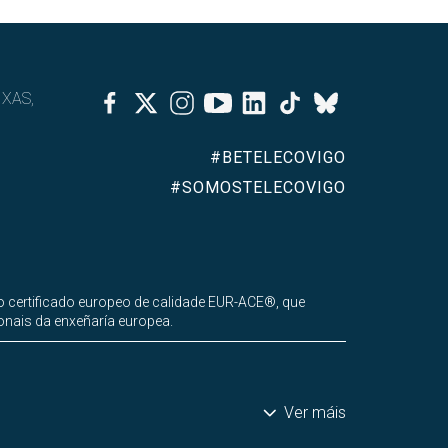
Facebook
Twitter
Instagram
Youtube
Linkedin
Tiktok
IXAS,
Bluesky
#BETELECOVIGO
#SOMOSTELECOVIGO
 certificado europeo de calidade EUR-ACE®, que
onais da enxeñaría europea.
Ver máis