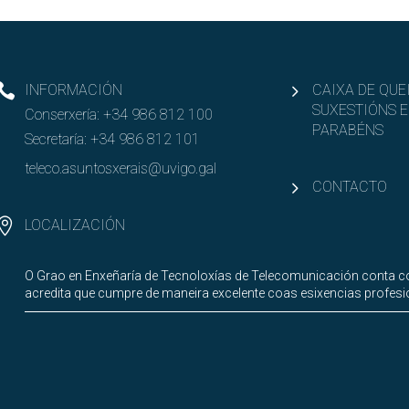
INFORMACIÓN
CAIXA DE QUE
SUXESTIÓNS E
Conserxería:
+34 986 812 100
PARABÉNS
Secretaría:
+34 986 812 101
teleco.asuntosxerais@uvigo.gal
CONTACTO
LOCALIZACIÓN
O Grao en Enxeñaría de Tecnoloxías de Telecomunicación conta co
acredita que cumpre de maneira excelente coas esixencias profesi