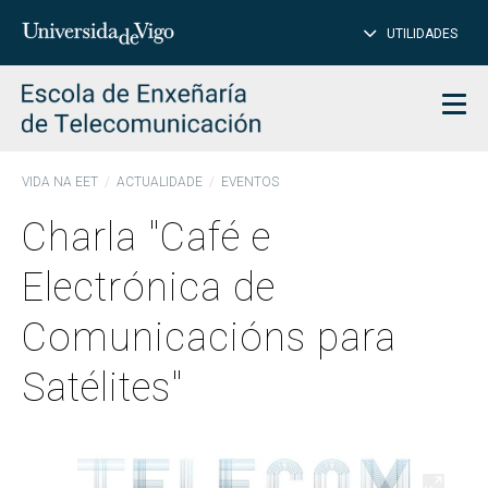
PE
Introduce
UTILIDADES
BUSCAR
palabra
para
char
buscar
Men
VIDA NA EET
ACTUALIDADE
EVENTOS
Charla "Café e
Electrónica de
Comunicacións para
Satélites"
Abrir