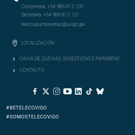
Conserxería:
+34 986 812 100
Secretaría:
+34 986 812 101
teleco.asuntosxerais@uvigo.gal
LOCALIZACIÓN
CAIXA DE QUEIXAS, SUXESTIÓNS E PARABÉNS
CONTACTO
Facebook
Twitter
Instagram
Youtube
Linkedin
Tiktok
Bluesky
#BETELECOVIGO
#SOMOSTELECOVIGO