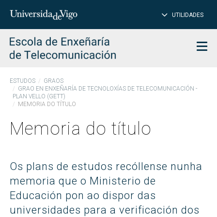
PE
Introduce
UTILIDADES
BUSCAR
palabra
para
char
buscar
Men
ESTUDOS
GRAOS
GRAO EN ENXEÑARÍA DE TECNOLOXÍAS DE TELECOMUNICACIÓN -
PLAN VELLO (GETT)
MEMORIA DO TÍTULO
Memoria do título
Os plans de estudos recóllense nunha
memoria que o Ministerio de
Educación pon ao dispor das
universidades para a verificación dos