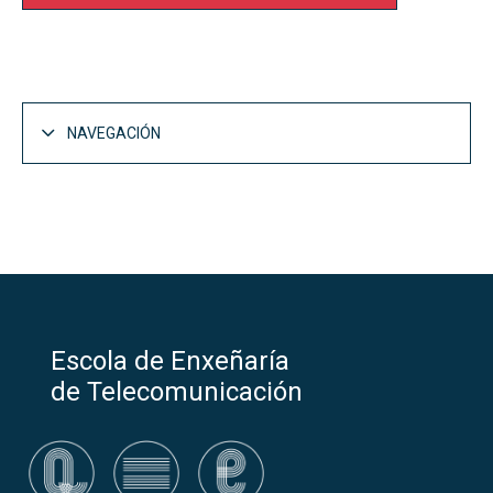
NAVEGACIÓN
Grao en Enxeñaría de Tecnoloxías de
Telecomunicación - Plan Vello (GETT)
Descrición do GETT
Que se aprende no GETT?
Escola de Enxeñaría
Planificación do ensino no GETT
de Telecomunicación
Materias por curso e guías docentes do GETT