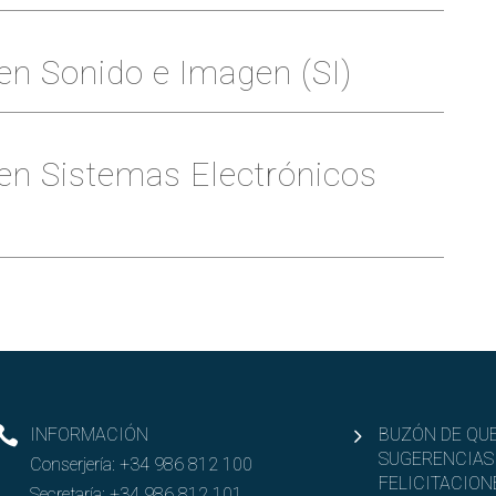
en Sonido e Imagen (SI)
en Sistemas Electrónicos
INFORMACIÓN
BUZÓN DE QUE
SUGERENCIAS
Conserjería:
+34 986 812 100
FELICITACION
Secretaría:
+34 986 812 101