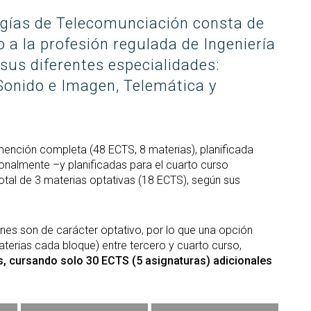
S
ter interuniversitario en
en empresas
Servicios i
Prevención de riesgos
logías de Telecomunciación consta de
berSeguridad (MUniCS)
D
laborales
Espacios y
T
 a la profesión regulada de Ingeniería
ter en Matemática Industrial
Biblioteca
i)
D
sus diferentes especialidades:
Programas de
C
ter Internacional en Visión
onido e Imagen, Telemática y
doctorado
r Computador (imcv)
O
ter en Ciencia y Tecnologías
DocTIC
la Información Cuántica
Matemáticas y Aplicacione
QIST)
mención completa (48 ECTS, 8 materias), planificada
onalmente –y planificadas para el cuarto curso
Métodos Matemáticos y
ter Universitario en Internet
al de 3 materias optativas (18 ECTS), según sus
Simulación Numérica
las Cosas - IoT (MUIoT)
ter Universitario en
lidad Extendida (masterXR)
es son de carácter optativo, por lo que una opción
terias cada bloque) entre tercero y cuarto curso,
es, cursando solo 30 ECTS (5 asignaturas) adicionales