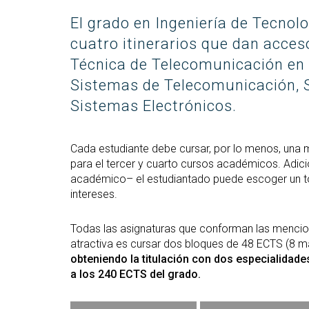
(GETT)
Más
Redes sociales y Listas
Prácticas 
El grado en Ingeniería de Tecno
Bachelor Degree in
Ci
de correo
Telecommunication
cuatro itinerarios que dan acceso
Más
Technologies Engineering
(M2
Técnica de Telecomunicación en 
(BTTE)
Más
Sistemas de Telecomunicación, S
Bachelor Degree in
po
Telecommunication
Sistemas Electrónicos.
Technologies Engineering -Old
Más
Curriculum (BTTE)
de 
(M
Cada estudiante debe cursar, por lo menos, una 
Programa Académico con
para el tercer y cuarto cursos académicos. Adici
Recorrido Sucesivo (PARS)
Más
académico– el estudiantado puede escoger un tot
de 
Programa Académico con
intereses.
Recorrido Sucesivo - Plan Viejo
Más
(PARS)
Rea
Todas las asignaturas que conforman las mencion
atractiva es cursar dos bloques de 48 ECTS (8 ma
obteniendo la titulación con dos especialidad
a los 240 ECTS del grado.