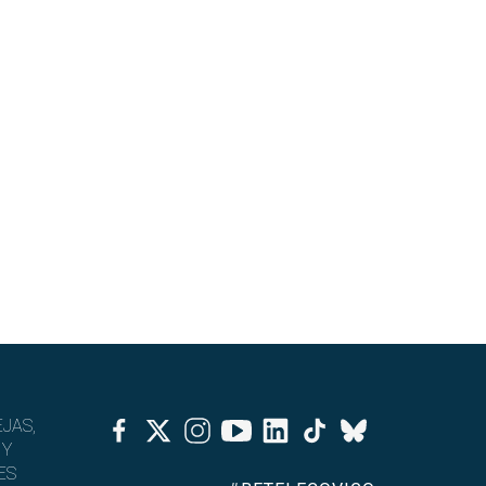
Facebook
Twitter
Instagram
Youtube
Linkedin
Tiktok
JAS,
Bluesky
 Y
ES