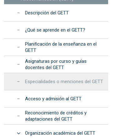
TEMbach en la EET
procedimientos
Dispositivos de Fotónica
nformáticos
Integrada (2025)
ía Internacional de la Mujer y la Niña en las
Resultados: informes
Descripción del GETT
 recursos
IC - "Elas Fan TIC"
anuales
ía Internacional de la Mujer y la Niña en la
Programa de Desarrollo
¿Qué se aprende en el GETT?
iencia - "Elas Fan CienTec"
Estratégico de la EET
racle4Girls en la EET
Planificación de la enseñanza en el
Acreditación
GETT
institucional
Asignaturas por curso y guías
s
docentes del GETT
Especialidades o menciones del GETT
Acceso y admisión al GETT
Reconocimiento de créditos y
adaptaciones del GETT
Abrir
Organización académica del GETT