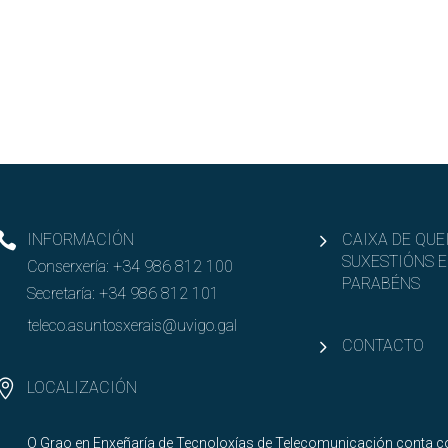
INFORMACIÓN
CAIXA DE QUE
SUXESTIÓNS E
Conserxería:
+34 986 812 100
PARABÉNS
Secretaría:
+34 986 812 101
teleco.asuntosxerais@uvigo.gal
CONTACTO
LOCALIZACIÓN
O Grao en Enxeñaría de Tecnoloxías de Telecomunicación conta co