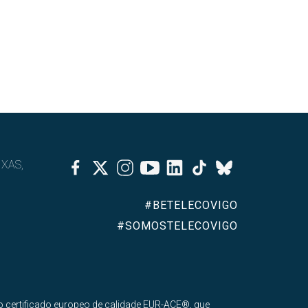
Facebook
Twitter
Instagram
Youtube
Linkedin
Tiktok
IXAS,
Bluesky
#BETELECOVIGO
#SOMOSTELECOVIGO
 certificado europeo de calidade EUR-ACE®, que