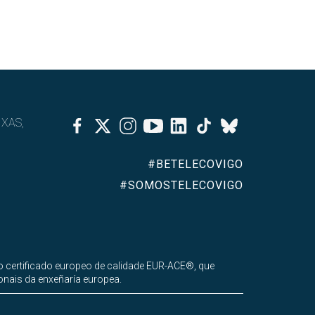
Facebook
Twitter
Instagram
Youtube
Linkedin
Tiktok
IXAS,
Bluesky
#BETELECOVIGO
#SOMOSTELECOVIGO
 certificado europeo de calidade EUR-ACE®, que
onais da enxeñaría europea.