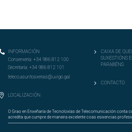
INFORMACIÓN
CAIXA DE QUE
SUXESTIÓNS E
Conserxería:
+34 986 812 100
PARABÉNS
Secretaría:
+34 986 812 101
teleco.asuntosxerais@uvigo.gal
CONTACTO
LOCALIZACIÓN
O Grao en Enxeñaría de Tecnoloxías de Telecomunicación conta co
acredita que cumpre de maneira excelente coas esixencias profesi