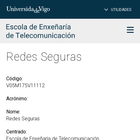
PE
Introduce
UTILIDADES
BUSCAR
palabra
para
char
buscar
Men
Redes Seguras
Código:
V05M175V11112
Acrónimo:
Nome:
Redes Seguras
Centrado:
Escola de Enxeñaría de Telecomunicación