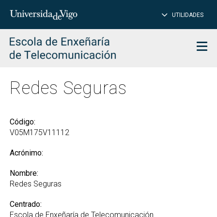
CE
Insertar
UTILIDADES
BUSCAR
palabras
para
char
buscar
Men
Redes Seguras
Código:
V05M175V11112
Acrónimo:
Nombre:
Redes Seguras
Centrado:
Escola de Enxeñaría de Telecomunicación