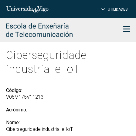
PE
Introduce
UTILIDADES
BUSCAR
palabra
para
char
buscar
Men
Ciberseguridade
industrial e IoT
Código:
V05M175V11213
Acrónimo:
Nome:
Ciberseguridade industrial e IoT