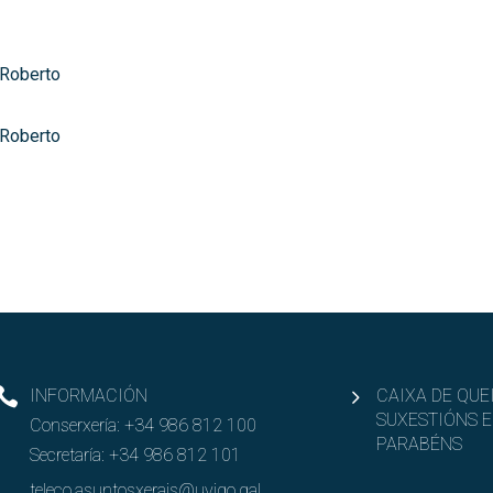
 Roberto
 Roberto
INFORMACIÓN
CAIXA DE QUE
SUXESTIÓNS E
Conserxería:
+34 986 812 100
PARABÉNS
Secretaría:
+34 986 812 101
teleco.asuntosxerais@uvigo.gal