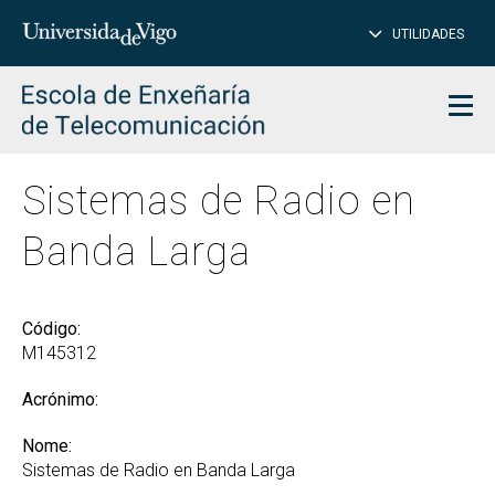
PE
Introduce
UTILIDADES
BUSCAR
palabra
para
char
buscar
Men
Sistemas de Radio en
Banda Larga
Código:
M145312
Acrónimo:
Nome:
Sistemas de Radio en Banda Larga