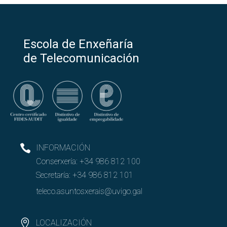
Escola de Enxeñaría
de Telecomunicación
INFORMACIÓN
Conserxería:
+34 986 812 100
Secretaría:
+34 986 812 101
teleco.asuntosxerais@uvigo.gal
LOCALIZACIÓN