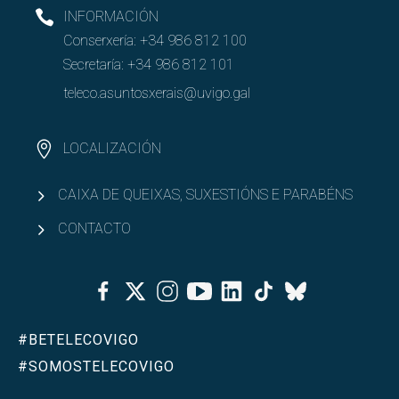
INFORMACIÓN
Conserxería:
+34 986 812 100
Secretaría:
+34 986 812 101
teleco.asuntosxerais@uvigo.gal
LOCALIZACIÓN
CAIXA DE QUEIXAS, SUXESTIÓNS E PARABÉNS
CONTACTO
Facebook
Twitter
Instagram
Youtube
Linkedin
Tiktok
Bluesky
#BETELECOVIGO
#SOMOSTELECOVIGO