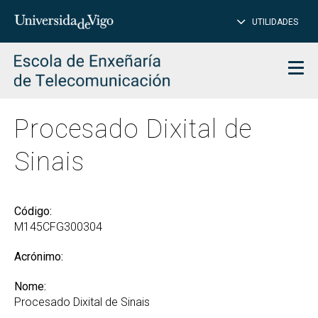
PE
Introduce
UTILIDADES
BUSCAR
palabra
para
char
buscar
Men
Procesado Dixital de
Sinais
Código:
M145CFG300304
Acrónimo:
Nome:
Procesado Dixital de Sinais