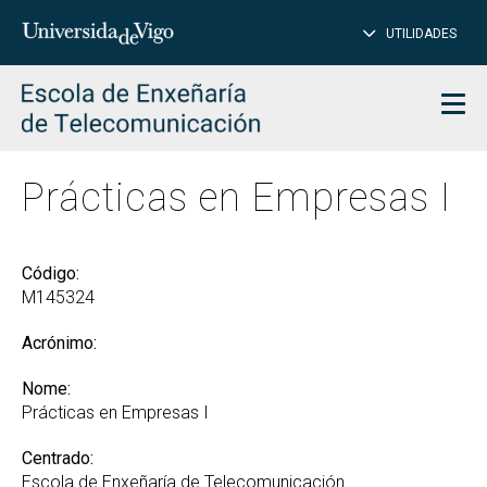
PE
Introduce
UTILIDADES
BUSCAR
palabra
para
char
buscar
Men
Prácticas en Empresas I
Código:
M145324
Acrónimo:
Nome:
Prácticas en Empresas I
Centrado:
Escola de Enxeñaría de Telecomunicación