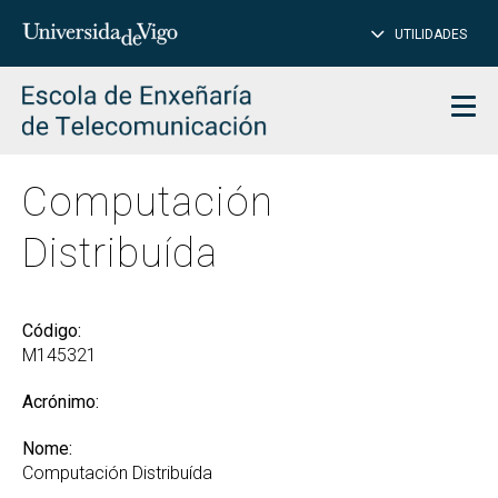
PE
Introduce
UTILIDADES
BUSCAR
palabra
para
char
buscar
Men
Computación
Distribuída
Código:
M145321
Acrónimo:
Nome:
Computación Distribuída