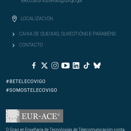
teleco.asuntosxerais@uvigo.gal
LOCALIZACIÓN
CAIXA DE QUEIXAS, SUXESTIÓNS E PARABÉNS
CONTACTO
Facebook
Twitter
Instagram
Youtube
Linkedin
Tiktok
Bluesky
#BETELECOVIGO
#SOMOSTELECOVIGO
O Grao en Enxeñaría de Tecnoloxías de Telecomunicación conta