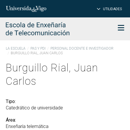
PE
Introduce
UTILIDADES
BUSCAR
palabra
para
char
buscar
Men
LA ESCUELA
PAS Y PDI
PERSONAL DOCENTE E INVESTIGADOR
BURGUILLO RIAL, JUAN CARLOS
Burguillo Rial, Juan
Carlos
Tipo:
Catedrático de universidade
Área:
Enxeñaría telemática