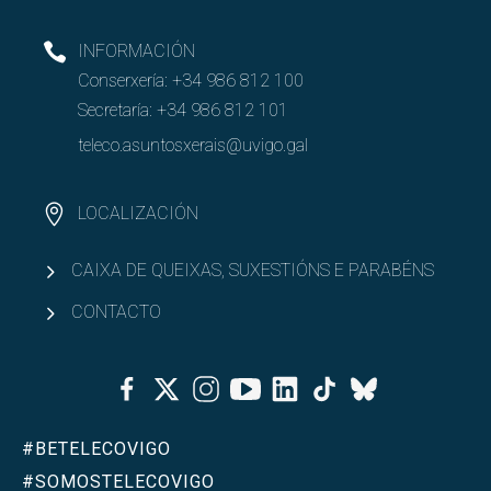
INFORMACIÓN
Conserxería:
+34 986 812 100
Secretaría:
+34 986 812 101
teleco.asuntosxerais@uvigo.gal
LOCALIZACIÓN
CAIXA DE QUEIXAS, SUXESTIÓNS E PARABÉNS
CONTACTO
Facebook
Twitter
Instagram
Youtube
Linkedin
Tiktok
Bluesky
#BETELECOVIGO
#SOMOSTELECOVIGO