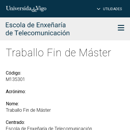
PE
Introduce
UTILIDADES
BUSCAR
palabra
para
char
buscar
Men
Traballo Fin de Máster
Código:
M135301
Acrónimo:
Nome:
Traballo Fin de Máster
Centrado:
Escola de Enxeñaría de Telecomunicación