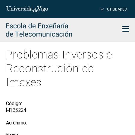
PE
Introduce
UTILIDADES
BUSCAR
palabra
para
char
buscar
Men
Problemas Inversos e
Reconstrución de
Imaxes
Código:
M135224
Acrónimo: