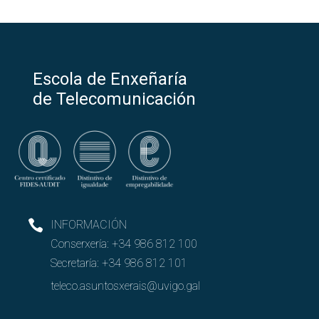
Escola de Enxeñaría
de Telecomunicación
INFORMACIÓN
Conserxería:
+34 986 812 100
Secretaría:
+34 986 812 101
teleco.asuntosxerais@uvigo.gal