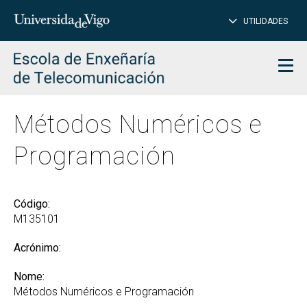
PE
Introduce
UTILIDADES
BUSCAR
palabra
para
char
buscar
Men
Métodos Numéricos e
Programación
Código:
M135101
Acrónimo:
Nome:
Métodos Numéricos e Programación