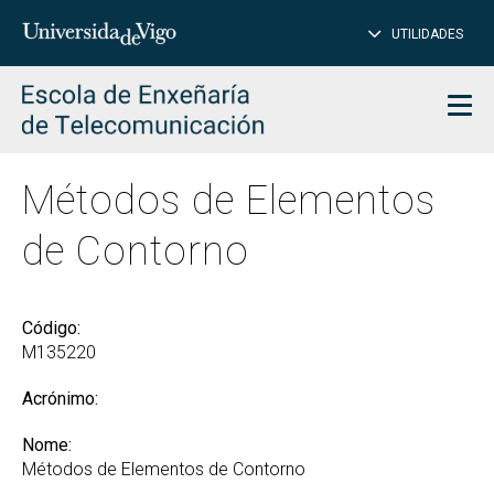
PE
Introduce
UTILIDADES
BUSCAR
palabra
para
char
buscar
Men
Métodos de Elementos
de Contorno
Código:
M135220
Acrónimo:
Nome:
Métodos de Elementos de Contorno