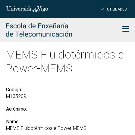
PE
Introduce
UTILIDADES
BUSCAR
palabra
para
char
buscar
Men
MEMS Fluidotérmicos e
Power-MEMS
Código:
M135209
Acrónimo:
Nome:
MEMS Fluidotérmicos e Power-MEMS