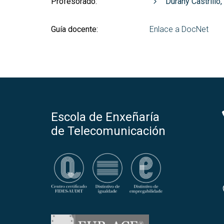
Profesorado:
Durany Castrillo
Guía docente:
Enlace a DocNet
Escola de Enxeñaría
de Telecomunicación