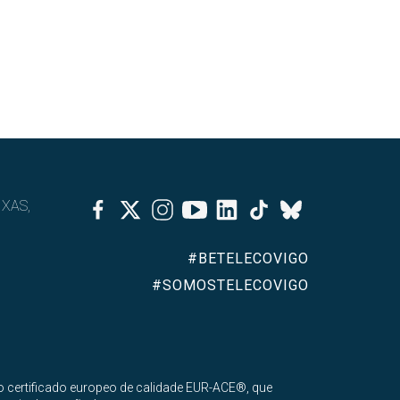
Facebook
Twitter
Instagram
Youtube
Linkedin
Tiktok
IXAS,
Bluesky
#BETELECOVIGO
#SOMOSTELECOVIGO
 certificado europeo de calidade EUR-ACE®, que