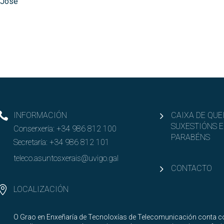
, José
INFORMACIÓN
CAIXA DE QUE
SUXESTIÓNS E
Conserxería:
+34 986 812 100
PARABÉNS
Secretaría:
+34 986 812 101
teleco.asuntosxerais@uvigo.gal
CONTACTO
LOCALIZACIÓN
O Grao en Enxeñaría de Tecnoloxías de Telecomunicación conta co