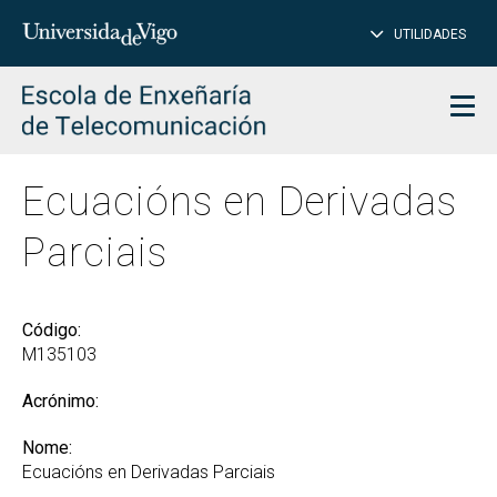
PE
Introduce
UTILIDADES
BUSCAR
palabra
para
char
buscar
Men
Ecuacións en Derivadas
Parciais
Código:
M135103
Acrónimo:
Nome:
Ecuacións en Derivadas Parciais