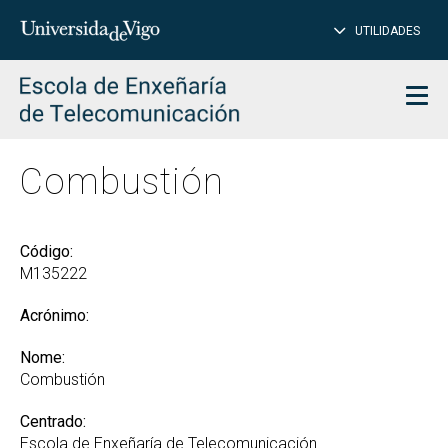
PE
Introduce
UTILIDADES
BUSCAR
palabra
para
char
buscar
Men
Combustión
Código:
M135222
Acrónimo:
Nome:
Combustión
Centrado:
Escola de Enxeñaría de Telecomunicación