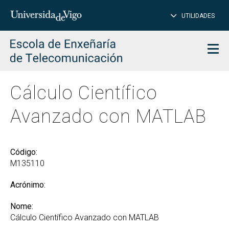
PE
Introduce
UTILIDADES
BUSCAR
palabra
para
char
buscar
Men
Cálculo Científico
Avanzado con MATLAB
Código:
M135110
Acrónimo:
Nome:
Cálculo Científico Avanzado con MATLAB