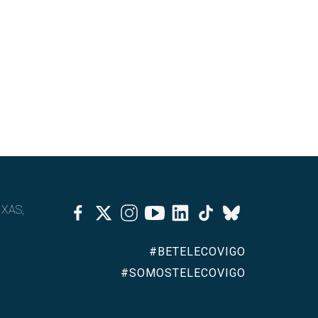
Facebook
Twitter
Instagram
Youtube
Linkedin
Tiktok
IXAS,
Bluesky
#BETELECOVIGO
#SOMOSTELECOVIGO