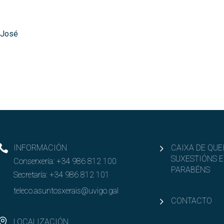
, José
INFORMACIÓN
CAIXA DE QUE
SUXESTIÓNS E
Conserxería:
+34 986 812 100
PARABÉNS
Secretaría:
+34 986 812 101
teleco.asuntosxerais@uvigo.gal
CONTACTO
LOCALIZACIÓN