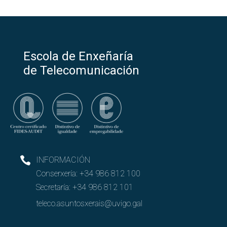
Escola de Enxeñaría
de Telecomunicación
INFORMACIÓN
Conserxería:
+34 986 812 100
Secretaría:
+34 986 812 101
teleco.asuntosxerais@uvigo.gal