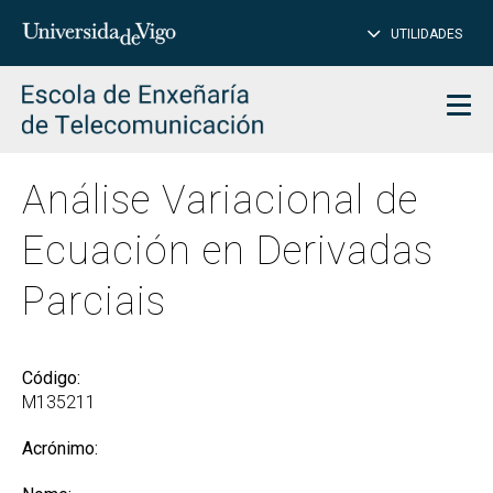
PE
Introduce
UTILIDADES
BUSCAR
palabra
para
char
buscar
Men
Análise Variacional de
Ecuación en Derivadas
Parciais
Código:
M135211
Acrónimo: