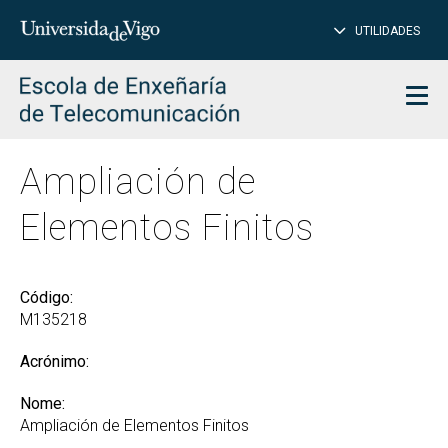
PE
Introduce
UTILIDADES
BUSCAR
palabra
para
char
buscar
Men
Ampliación de
Elementos Finitos
Código:
M135218
Acrónimo:
Nome:
Ampliación de Elementos Finitos