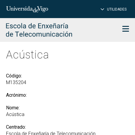
PE
Introduce
UTILIDADES
BUSCAR
palabra
para
char
buscar
Men
Acústica
Código:
M135204
Acrónimo:
Nome:
Acústica
Centrado:
Escola de Enxeñaría de Telecomunicación