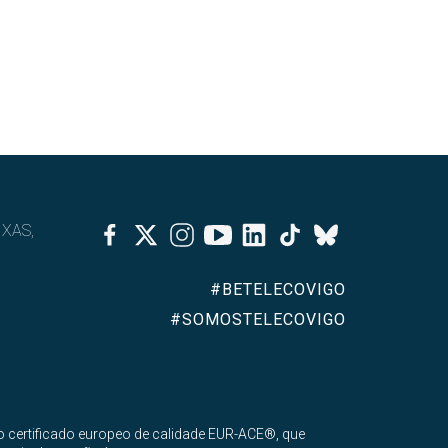
Facebook
Twitter
Instagram
Youtube
Linkedin
Tiktok
IXAS,
Bluesky
#BETELECOVIGO
#SOMOSTELECOVIGO
 certificado europeo de calidade EUR-ACE®, que