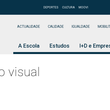
ce
DEPORTES
CULTURA
MOOVI
BUSCAR
ACTUALIDADE
CALIDADE
IGUALDADE
MOBILI
A Escola
Estudos
I+D e Empre
moste
strados
Queres coñecernos?
Grupos de investigación
PAS e PDI
Mobilidade
Dobres titulacións
Recursos
Igualdad
Ven a Tel
C
 visual
infraestr
diversid
ctivo
rial
trado universitario en
Novas #BeTelecoVigo!
Principais liñas de investigación
Persoal de
Mobilidade entrante
Mestrado universitario en
IV Olimpíad
C
xeñaría de Telecomunicación
Administración e
Enxeñería de Telecomunica
sociedade
Planos e lo
Igualdade
e goberno
Ven á EET!
Listaxe de grupos de investigación
Mobilidade saínte
O
ET)
Servizos
pola Universidade Vigo e
dependenc
Xornada de 
Atención á 
Mestrado en Ciencias en
ón
xudas
Imos ao teu centro!
Dobres titulacións
O
trado universitario en
Persoal Docente e
Acceso, re
Electrónica e Telecomunica
Ven coñece
xeñaría de Telecomunicación
Investigador
s
C
aulas, espa
pola Universidade Tecnolóx
Laboratori
lan Vello (MET)
mento
material
de Lodz
Departamentos
C