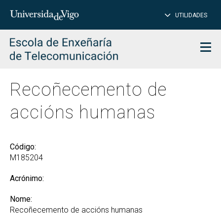
PE
Introduce
UTILIDADES
BUSCAR
palabra
para
char
buscar
Men
Recoñecemento de
accións humanas
Código:
M185204
Acrónimo:
Nome:
Recoñecemento de accións humanas