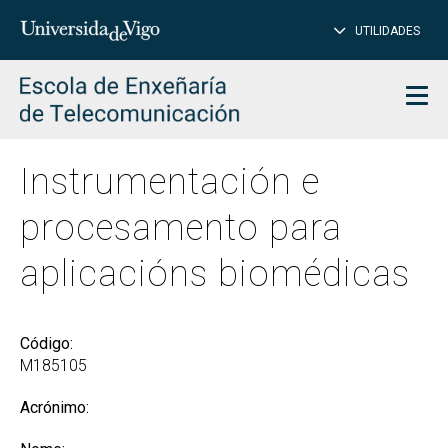
PE
Introduce
UTILIDADES
BUSCAR
palabra
para
char
buscar
Men
Instrumentación e
procesamento para
aplicacións biomédicas
Código:
M185105
Acrónimo: