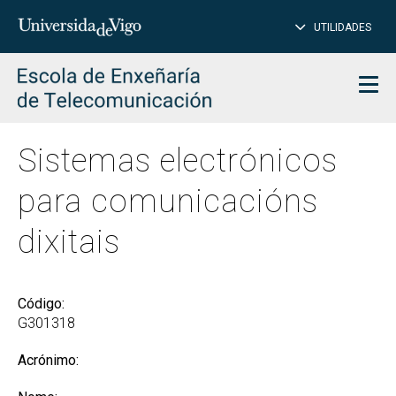
PE
Introduce
UTILIDADES
BUSCAR
palabra
para
char
buscar
Men
Sistemas electrónicos
para comunicacións
dixitais
Código:
G301318
Acrónimo: