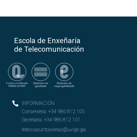
Escola de Enxeñaría
de Telecomunicación
INFORMACIÓN
Conserxería:
+34 986 812 100
Secretaría:
+34 986 812 101
teleco.asuntosxerais@uvigo.gal