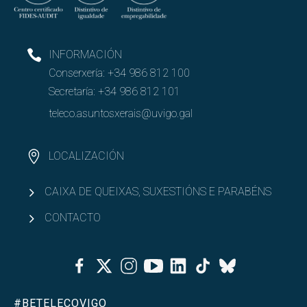
INFORMACIÓN
Conserxería:
+34 986 812 100
Secretaría:
+34 986 812 101
teleco.asuntosxerais@uvigo.gal
LOCALIZACIÓN
CAIXA DE QUEIXAS, SUXESTIÓNS E PARABÉNS
CONTACTO
Facebook
Twitter
Instagram
Youtube
Linkedin
Tiktok
Bluesky
#BETELECOVIGO