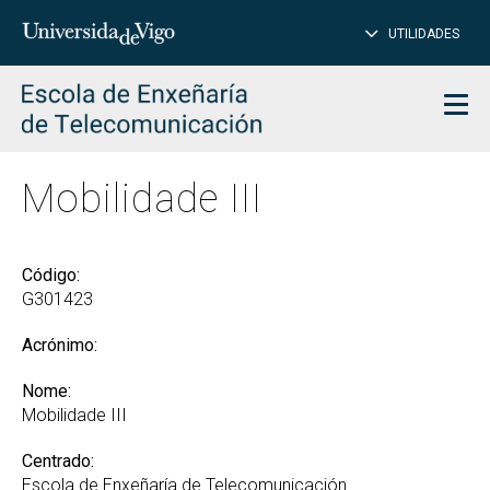
PE
Introduce
UTILIDADES
BUSCAR
palabra
para
char
buscar
Men
Mobilidade III
Código:
G301423
Acrónimo:
Nome:
Mobilidade III
Centrado:
Escola de Enxeñaría de Telecomunicación