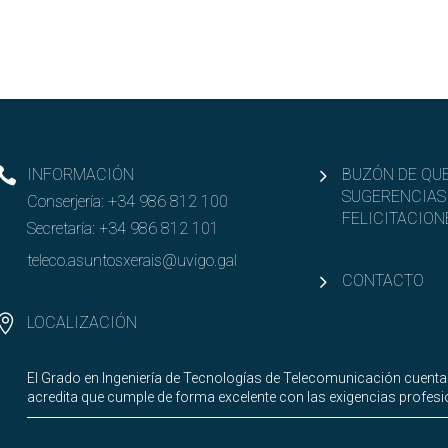
INFORMACIÓN
BUZÓN DE QUE
SUGERENCIAS
Conserjería:
+34 986 812 100
FELICITACION
Secretaría:
+34 986 812 101
teleco.asuntosxerais@uvigo.gal
CONTACTO
LOCALIZACIÓN
El Grado en Ingeniería de Tecnologías de Telecomunicación cuenta
acredita que cumple de forma excelente con las exigencias profesio