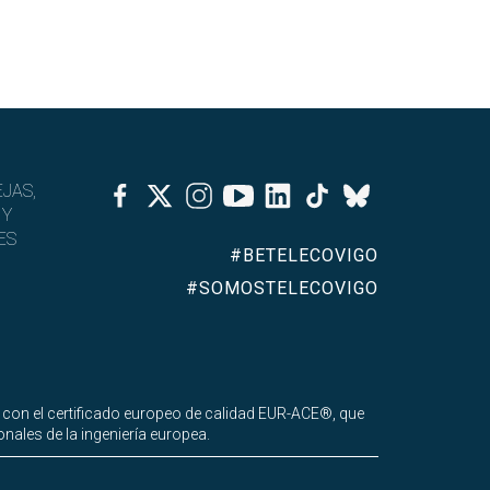
Facebook
Twitter
Instagram
Youtube
Linkedin
Tiktok
JAS,
Bluesky
 Y
ES
#BETELECOVIGO
#SOMOSTELECOVIGO
 con el certificado europeo de calidad EUR-ACE®, que
nales de la ingeniería europea.