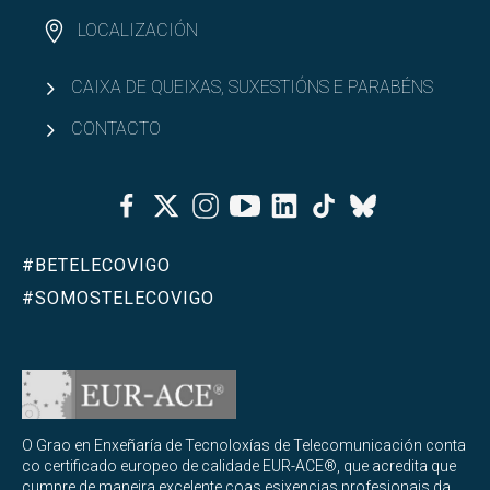
LOCALIZACIÓN
CAIXA DE QUEIXAS, SUXESTIÓNS E PARABÉNS
CONTACTO
Facebook
Twitter
Instagram
Youtube
Linkedin
Tiktok
Bluesky
#BETELECOVIGO
#SOMOSTELECOVIGO
O Grao en Enxeñaría de Tecnoloxías de Telecomunicación conta
co certificado europeo de calidade EUR-ACE®, que acredita que
cumpre de maneira excelente coas esixencias profesionais da