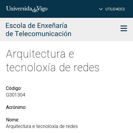
PE
Introduce
UTILIDADES
BUSCAR
palabra
para
char
buscar
Men
Arquitectura e
tecnoloxía de redes
Código:
G301304
Acrónimo:
Nome:
Arquitectura e tecnoloxía de redes