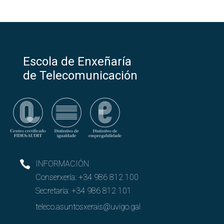
Escola de Enxeñaría
de Telecomunicación
INFORMACIÓN
Conserxería:
+34 986 812 100
Secretaría:
+34 986 812 101
teleco.asuntosxerais@uvigo.gal