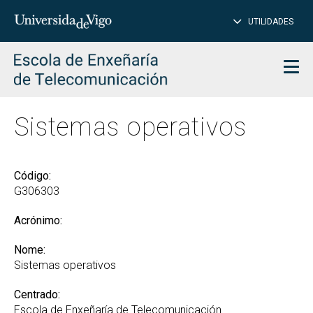
PE
Introduce
UTILIDADES
BUSCAR
palabra
para
char
buscar
Men
Sistemas operativos
Código:
G306303
Acrónimo:
Nome:
Sistemas operativos
Centrado:
Escola de Enxeñaría de Telecomunicación