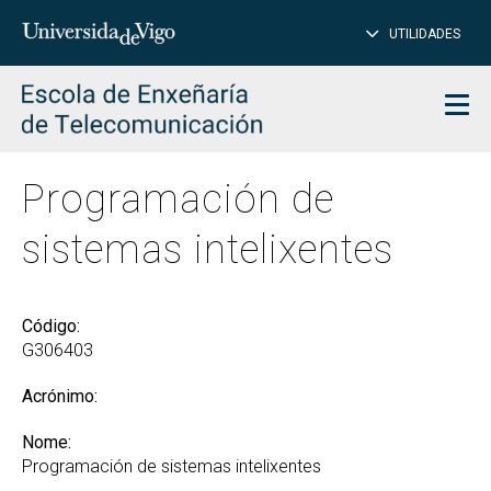
PE
Introduce
UTILIDADES
BUSCAR
palabra
para
char
buscar
Men
Programación de
sistemas intelixentes
Código:
G306403
Acrónimo:
Nome:
Programación de sistemas intelixentes