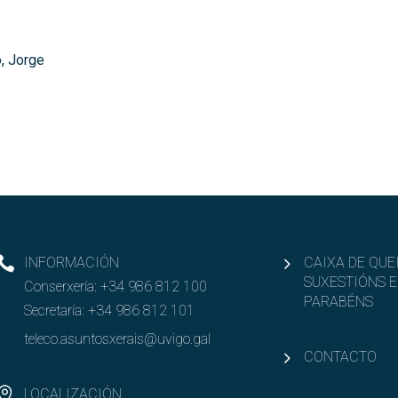
, Jorge
INFORMACIÓN
CAIXA DE QUE
SUXESTIÓNS E
Conserxería:
+34 986 812 100
PARABÉNS
Secretaría:
+34 986 812 101
teleco.asuntosxerais@uvigo.gal
CONTACTO
LOCALIZACIÓN