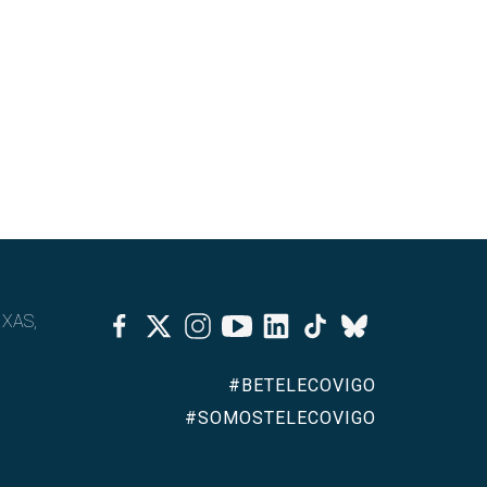
Facebook
Twitter
Instagram
Youtube
Linkedin
Tiktok
IXAS,
Bluesky
#BETELECOVIGO
#SOMOSTELECOVIGO