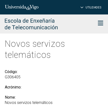
PE
Introduce
UTILIDADES
BUSCAR
palabra
para
char
buscar
Men
Novos servizos
telemáticos
Código:
G306405
Acrónimo:
Nome:
Novos servizos telemáticos