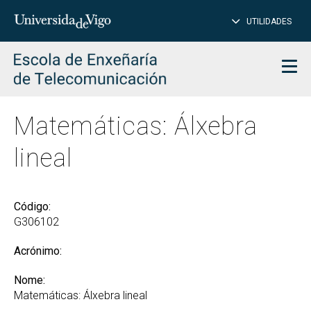
PE
Introduce
UTILIDADES
BUSCAR
palabra
para
char
buscar
Men
Matemáticas: Álxebra
lineal
Código:
G306102
Acrónimo:
Nome:
Matemáticas: Álxebra lineal