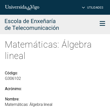
CE
Insertar
UTILIDADES
BUSCAR
palabras
para
char
buscar
Men
Matemáticas: Álgebra
lineal
Código:
G306102
Acrónimo:
Nombre:
Matemáticas: Álgebra lineal