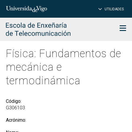
PE
Introduce
UTILIDADES
BUSCAR
palabra
para
char
buscar
Men
Física: Fundamentos de
mecánica e
termodinámica
Código:
G306103
Acrónimo: